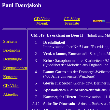
Paul Damjakob
CD-Video
CD-Video
..
Mosaik
Preisliste
CM 519
Es erklang im Dom II
(Inhalt und Mi
Startseite
1
Dreifaltigkeit
Improvisation über Nr. 51 aus "Es erklang
Biographie
2
Veni, o komm, Emmanuel
· Saxophon-Me
Domliturgie
3
Echo
· Saxophon mit drei Klarinetten · 9.
(Quodlibet der Melodien aus England und
Kompositionen
4
Lamm Gottes
aus der Domorgel-Weihemes
(400 Jahre Universität Würzburg)
Konzerte
5
Gloria
aus: Sieben Gloria- bzw. Berliner 
CD-Video
6
Apostolisches Glaubensbekenntnis
aus: 
Aktuelles
7
Kommet, ihr Hirten
· Improvisation · 11.
8-12
Suite für Oboe solo
· Arioso - Burkesca - 