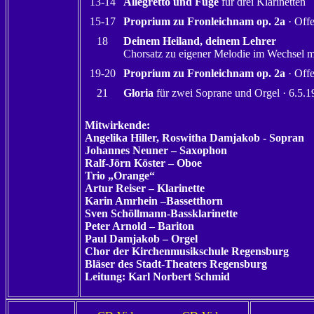
13-14
Allegretto und Fuge
für drei Klarinetten
15-17
Proprium zu Fronleichnam op. 2a
· Off
18
Deinem Heiland, deinem Lehrer
Chorsatz zu eigener Melodie im Wechsel m
19-20
Proprium zu Fronleichnam op. 2a
· Off
21
Gloria
für zwei Soprane und Orgel · 6.5.
Mitwirkende:
Angelika Hiller, Roswitha Damjakob - Sopran
Johannes Neuner – Saxophon
Ralf-Jörn Köster – Oboe
Trio „Orange“
Artur Reiser – Klarinette
Karin Amrhein –Bassetthorn
Sven Schöllmann-Bassklarinette
Peter Arnold – Bariton
Paul Damjakob – Orgel
Chor der Kirchenmusikschule Regensburg
Bläser des Stadt-Theaters Regensburg
Leitung: Karl Norbert Schmid