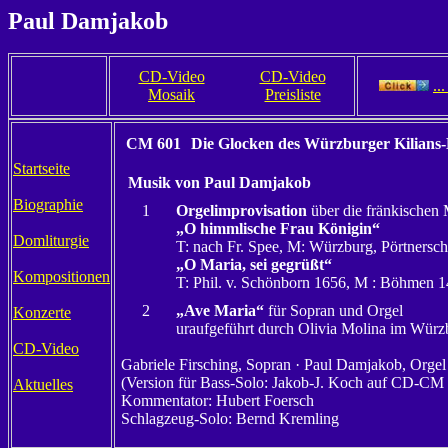
Paul Damjakob
CD-Video
CD-Video
..
Mosaik
Preisliste
CM 601
Die Glocken des Würzburger Kilians
Startseite
Musik von Paul Damjakob
Biographie
1
Orgelimprovisation
über die fränkischen 
„O himmlische Frau Königin“
Domliturgie
T: nach Fr. Spee, M: Würzburg, Pörtnersc
„O Maria, sei gegrüßt“
Kompositionen
T: Phil. v. Schönborn 1656, M : Böhmen 
2
„Ave Maria“
für Sopran und Orgel
Konzerte
uraufgeführt durch Olivia Molina im Wür
CD-Video
Gabriele Firsching, Sopran · Paul Damjakob, Orgel
(Version für Bass-Solo: Jakob-J. Koch auf CD-CM
Aktuelles
Kommentator: Hubert Foersch
Schlagzeug-Solo: Bernd Kremling