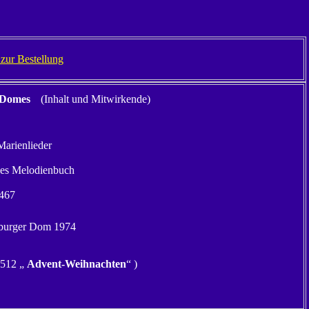
. zur Bestellung
-Domes
(Inhalt und Mitwirkende)
Marienlieder
hes Melodienbuch
1467
zburger Dom 1974
 512 „
Advent-Weihnachten
“ )